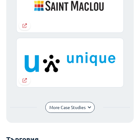
More Case Studies
Търговия