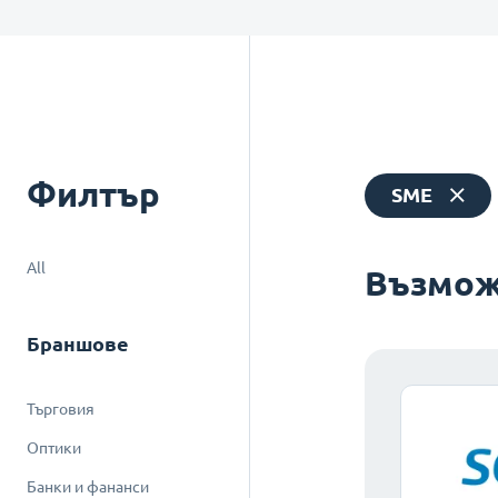
Филтър
SME
All
Възмож
Браншове
Търговия
Оптики
Банки и фананси