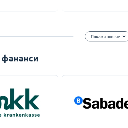
Покажи повече
 фананси