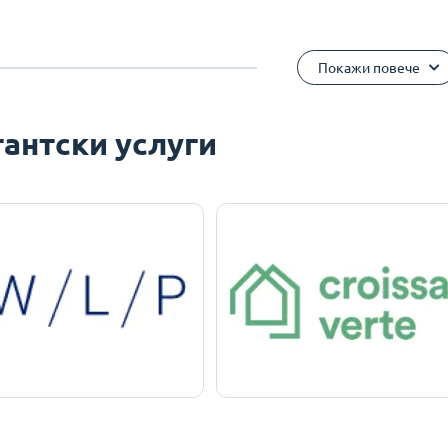
Покажи повече
антски услуги