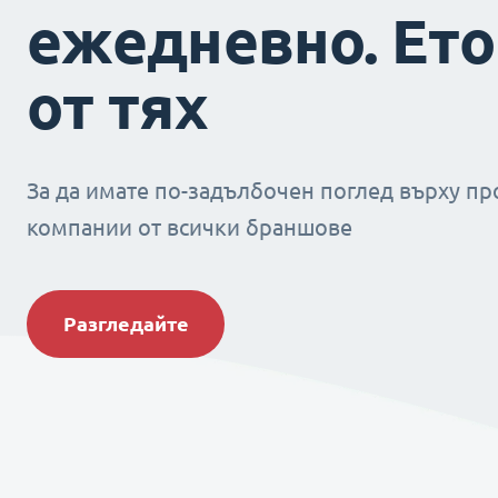
ежедневно. Ето
от тях
За да имате по-задълбочен поглед върху пр
компании от всички браншове
Разгледайте