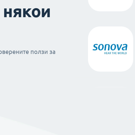
 някои
оверените ползи за