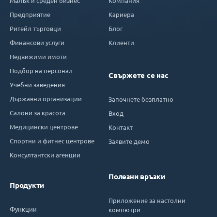
Малък и среден бизнес
Компания
Предприятие
Кариера
Ритейл търговци
Блог
Финансови услуги
Клиенти
Недвижими имоти
Подбор на персонал
Свържете се нас
Учебни заведения
Държавни организации
Започнете безплатно
Салони за красота
Вход
Медицински центрове
Контакт
Спортни и фитнес центрове
Заявите демо
Консултантски агенции
Полезни връзки
Продукти
Приложение за настолни
Функции
компютри