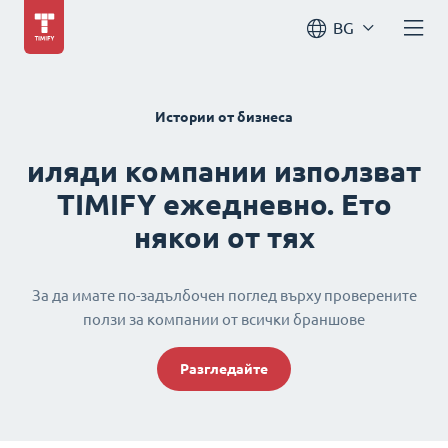
BG
Истории от бизнеса
иляди компании използват
TIMIFY ежедневно. Ето
някои от тях
За да имате по-задълбочен поглед върху проверените
ползи за компании от всички браншове
Разгледайте