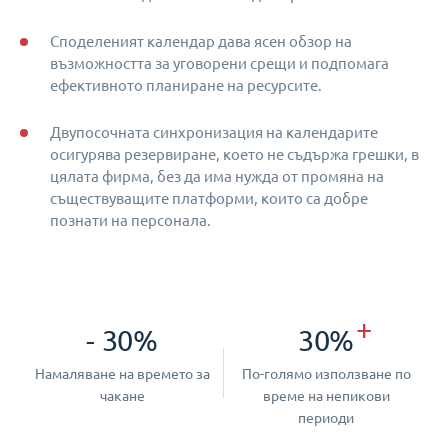
Споделеният календар дава ясен обзор на
възможността за уговорени срещи и подпомага
ефективното планиране на ресурсите.
Двупосочната синхронизация на календарите
осигурява резервиране, което не съдържа грешки, в
цялата фирма, без да има нужда от промяна на
съществуващите платформи, които са добре
познати на персонала.
+
- 30%
30%
Намаляване на времето за
По-голямо използване по
чакане
време на непикови
периоди