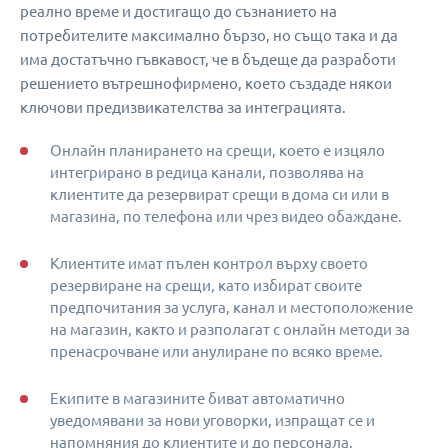
реално време и достигащо до съзнанието на
потребителите максимално бързо, но също така и да
има достатъчно гъвкавост, че в бъдеще да разработи
решението вътрешнофирмено, което създаде някои
ключови предизвикателства за интеграцията.
Онлайн планирането на срещи, което е изцяло
интегрирано в редица канали, позволява на
клиентите да резервират срещи в дома си или в
магазина, по телефона или чрез видео обаждане.
Клиентите имат пълен контрол върху своето
резервиране на срещи, като избират своите
предпочитания за услуга, канал и местоположение
на магазин, както и разполагат с онлайн методи за
пренасрочване или анулиране по всяко време.
Екипите в магазините биват автоматично
уведомявани за нови уговорки, изпращат се и
напомняния до клиентите и до персонала.