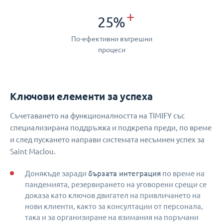
+
25%
По-ефективни вътрешни
процеси
Ключови елементи за успеха
Съчетаването на функционалността на TIMIFY със
специализирана поддръжка и подкрепа преди, по време
и след пускането направи системата несъмнен успех за
Saint Maclou.
бързата интеграция
Донякъде заради
по време на
пандемията, резервирането на уговорени срещи се
доказа като ключов двигател на привличането на
нови клиенти, както за консултации от персонала,
така и за организиране на взимания на поръчани