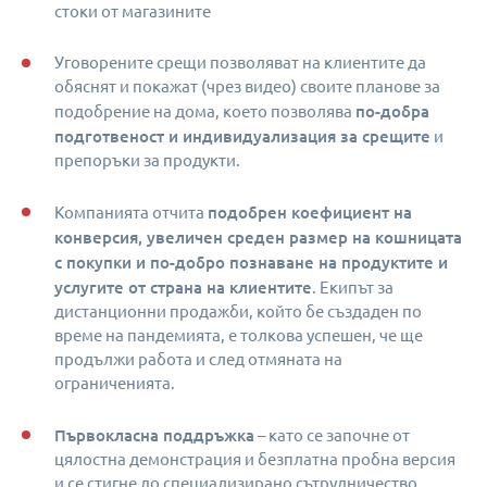
стоки от магазините
Уговорените срещи позволяват на клиентите да
обяснят и покажат (чрез видео) своите планове за
по-добра
подобрение на дома, което позволява
подготвеност и индивидуализация за срещите
и
препоръки за продукти.
подобрен коефициент на
Компанията отчита
конверсия, увеличен среден размер на кошницата
с покупки и по-добро познаване на продуктите и
услугите от страна на клиентите
. Екипът за
дистанционни продажби, който бе създаден по
време на пандемията, е толкова успешен, че ще
продължи работа и след отмяната на
ограниченията.
Първокласна поддръжка
– като се започне от
цялостна демонстрация и безплатна пробна версия
и се стигне до специализирано сътрудничество