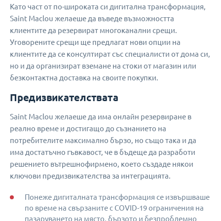
Като част от по-широката си дигитална трансформация,
Saint Maclou желаеше да въведе възможността
клиентите да резервират многоканални срещи.
Уговорените срещи ще предлагат нови опции на
клиентите да се консултират със специалисти от дома си,
но и да организират вземане на стоки от магазин или
безконтактна доставка на своите покупки.
Предизвикателствата
Saint Maclou желаеше да има онлайн резервиране в
реално време и достигащо до съзнанието на
потребителите максимално бързо, но също така и да
има достатъчно гъвкавост, че в бъдеще да разработи
решението вътрешнофирмено, което създаде някои
ключови предизвикателства за интеграцията.
Понеже дигиталната трансформация се извършваше
по време на свързаните с COVID-19 ограничения на
пазаруването на място, бързото и безпроблемно