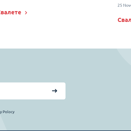
25 Nov
Свалете
Сва
cy Polocy