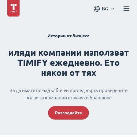
BG
Истории от бизнеса
иляди компании използват
TIMIFY ежедневно. Ето
някои от тях
За да имате по-задълбочен поглед върху проверените
ползи за компании от всички браншове
Разгледайте