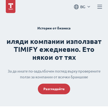
BG
Истории от бизнеса
иляди компании използват
TIMIFY ежедневно. Ето
някои от тях
За да имате по-задълбочен поглед върху проверените
ползи за компании от всички браншове
Разгледайте