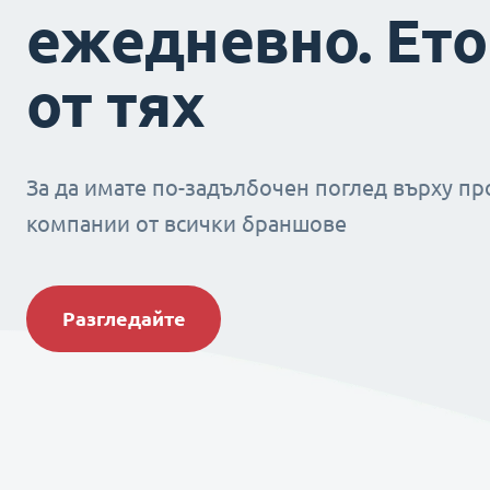
ежедневно. Ето
от тях
За да имате по-задълбочен поглед върху пр
компании от всички браншове
Разгледайте