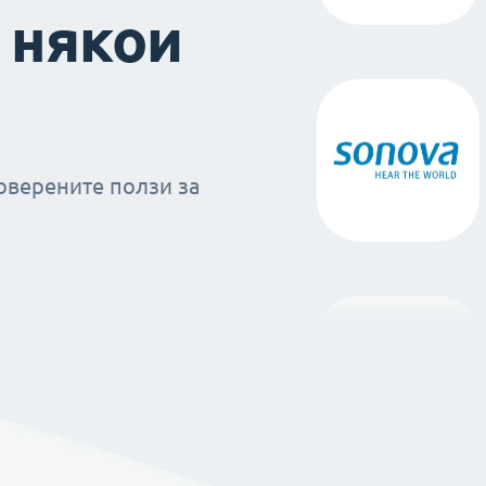
 някои
оверените ползи за