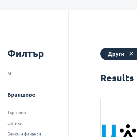
Филтър
Други
All
Results
Браншове
Търговия
Оптики
Банки и фананси