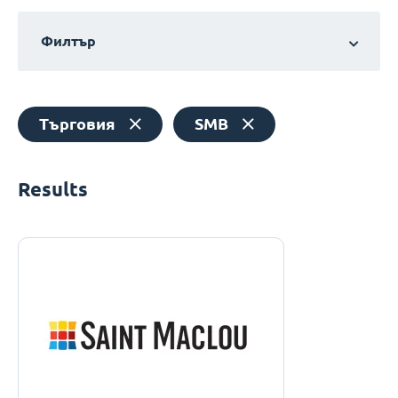
Филтър
Търговия
SMB
Results