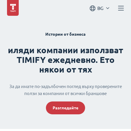
BG
Истории от бизнеса
иляди компании използват
TIMIFY ежедневно. Ето
някои от тях
За да имате по-задълбочен поглед върху проверените
ползи за компании от всички браншове
Разгледайте