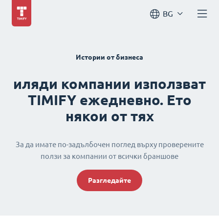
BG
Истории от бизнеса
иляди компании използват
TIMIFY ежедневно. Ето
някои от тях
За да имате по-задълбочен поглед върху проверените
ползи за компании от всички браншове
Разгледайте