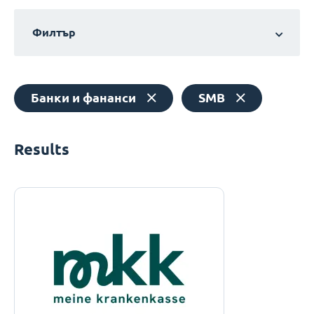
Филтър
Банки и фананси
SMB
Results