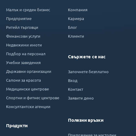
Малък и среден бизнес
Компания
Предприятие
Кариера
Ритейл търговци
Блог
Финансови услуги
Клиенти
Недвижими имоти
Подбор на персонал
Свържете се нас
Учебни заведения
Държавни организации
Започнете безплатно
Салони за красота
Вход
Медицински центрове
Контакт
Спортни и фитнес центрове
Заявите демо
Консултантски агенции
Полезни връзки
Продукти
Приложение за настолни