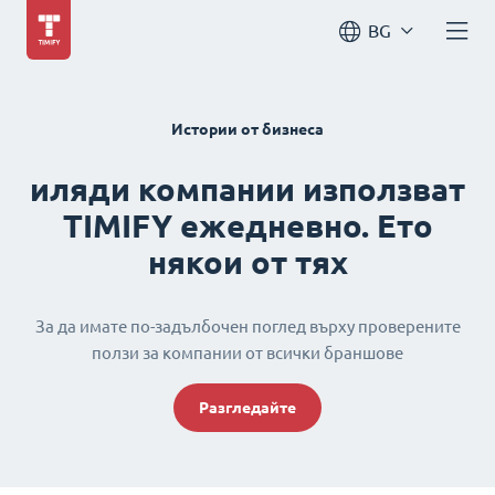
BG
Истории от бизнеса
иляди компании използват
TIMIFY ежедневно. Ето
някои от тях
За да имате по-задълбочен поглед върху проверените
ползи за компании от всички браншове
Разгледайте