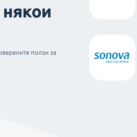
 някои
оверените ползи за