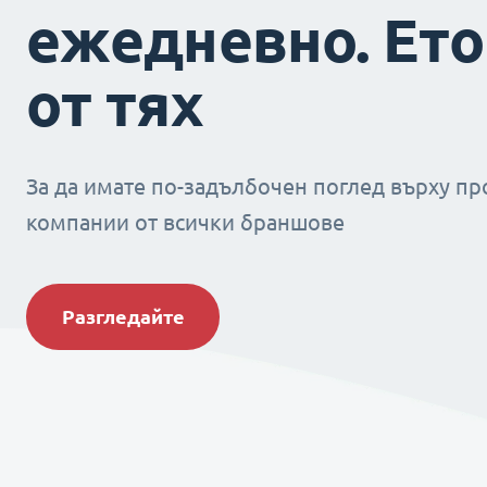
ежедневно. Ето
от тях
За да имате по-задълбочен поглед върху пр
компании от всички браншове
Разгледайте