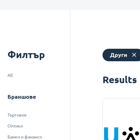
Филтър
Други
All
Results
Браншове
Търговия
Оптики
Банки и фананси