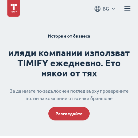
BG
Истории от бизнеса
иляди компании използват
TIMIFY ежедневно. Ето
някои от тях
За да имате по-задълбочен поглед върху проверените
ползи за компании от всички браншове
Разгледайте