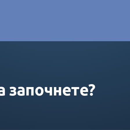
e DORAS
а започнете?