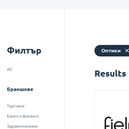
Филтър
Оптики
All
Results
Браншове
Търговия
Банки и фананси
Здравеопазване