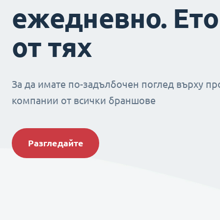
ежедневно. Ето
от тях
За да имате по-задълбочен поглед върху пр
компании от всички браншове
Разгледайте