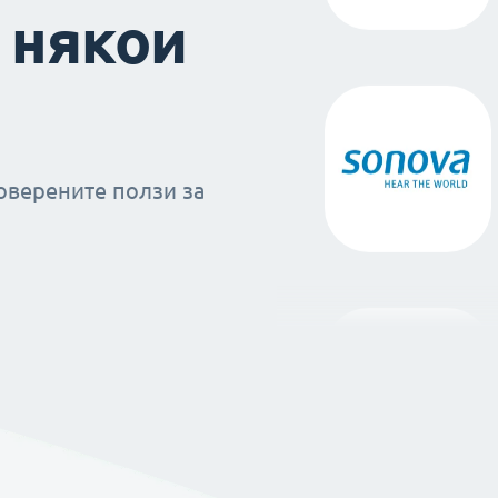
 някои
оверените ползи за