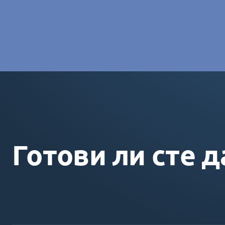
Charlotte Laroye
- Специалист по комуникациите, group
Готови ли сте д