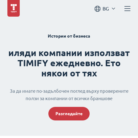
BG
Истории от бизнеса
иляди компании използват
TIMIFY ежедневно. Ето
някои от тях
За да имате по-задълбочен поглед върху проверените
ползи за компании от всички браншове
Разгледайте