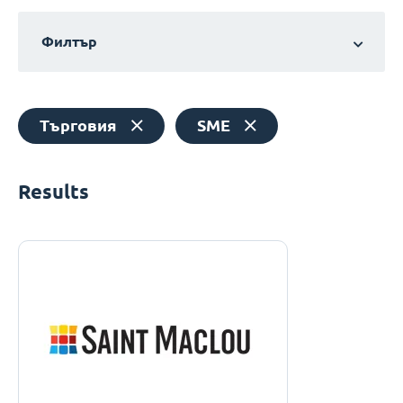
Филтър
Търговия
SME
Results