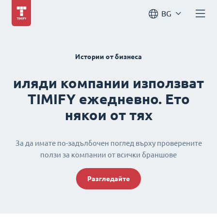
BG
Истории от бизнеса
иляди компании използват
TIMIFY ежедневно. Ето
някои от тях
За да имате по-задълбочен поглед върху проверените
ползи за компании от всички браншове
Разгледайте