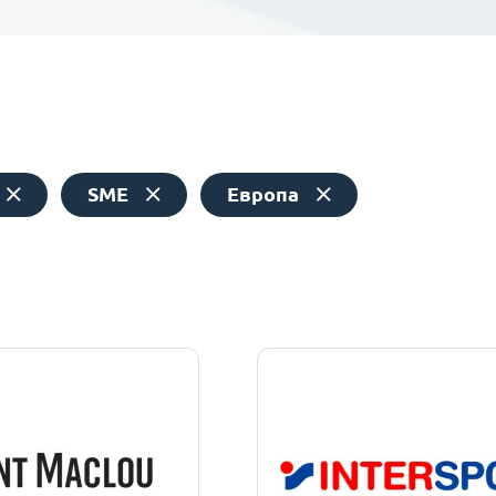
SME
Европа