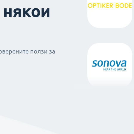
 някои
оверените ползи за