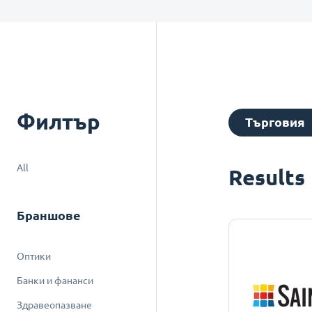
Филтър
Търговия
All
Results
Браншове
Оптики
Банки и фананси
Здравеопазване