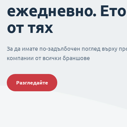
ежедневно. Ето
от тях
За да имате по-задълбочен поглед върху пр
компании от всички браншове
Разгледайте