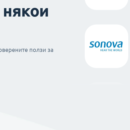
 някои
оверените ползи за