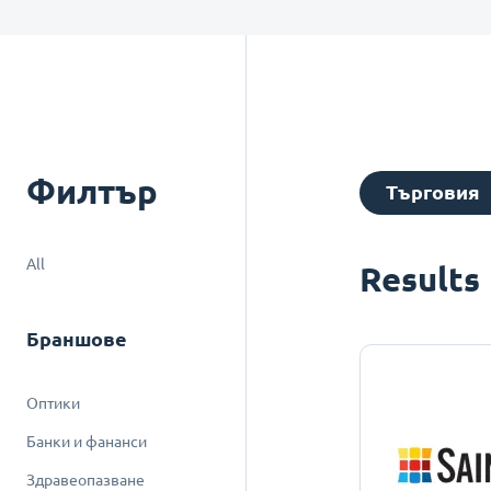
Филтър
Търговия
All
Results
Браншове
Оптики
Банки и фананси
Здравеопазване