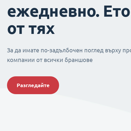
ежедневно. Ето
от тях
За да имате по-задълбочен поглед върху пр
компании от всички браншове
Разгледайте