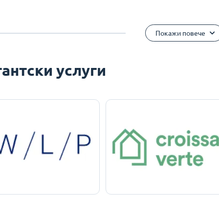
Покажи повече
антски услуги