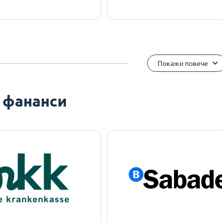
Покажи повече
 фананси