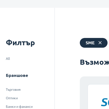
Филтър
SME
All
Възмож
Браншове
Търговия
Оптики
Банки и фананси