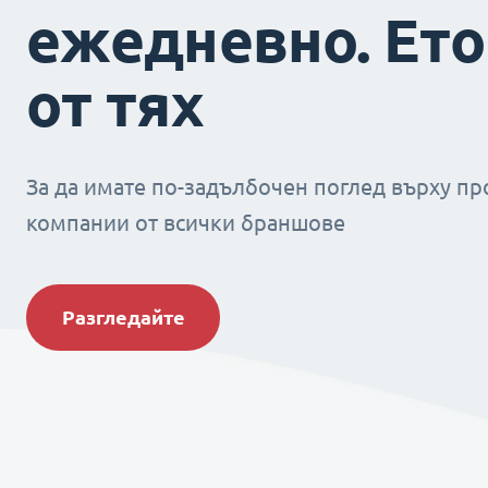
ежедневно. Ето
от тях
За да имате по-задълбочен поглед върху пр
компании от всички браншове
Разгледайте