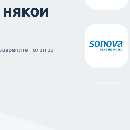
 някои
оверените ползи за