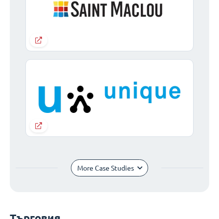
More Case Studies
Търговия