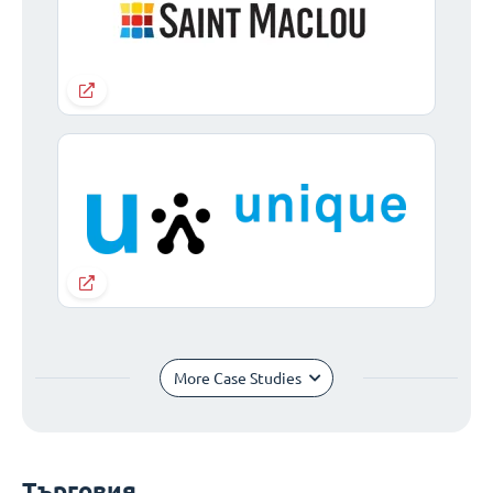
More Case Studies
Търговия