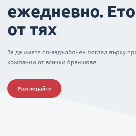
ежедневно. Ето
от тях
За да имате по-задълбочен поглед върху пр
компании от всички браншове
Разгледайте