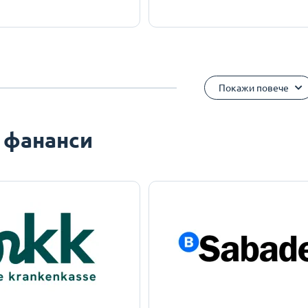
Покажи повече
 фананси