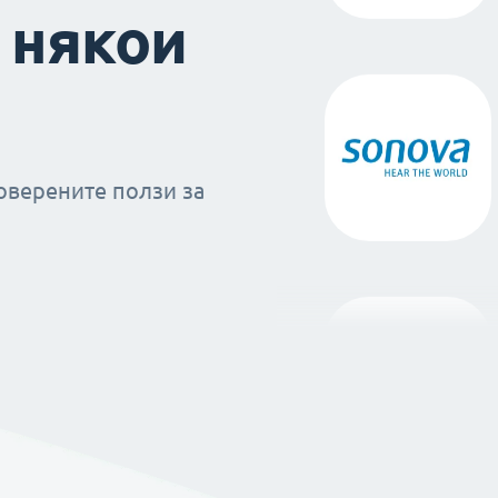
 някои
оверените ползи за