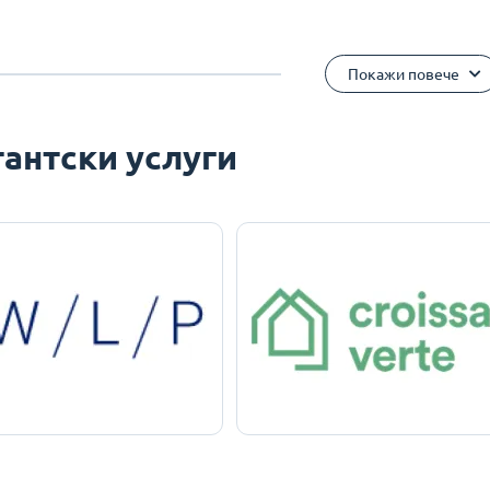
Покажи повече
антски услуги