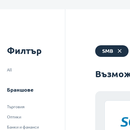
Филтър
SMB
All
Възмож
Браншове
Търговия
Оптики
Банки и фананси