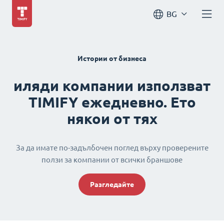
BG
Истории от бизнеса
иляди компании използват
TIMIFY ежедневно. Ето
някои от тях
За да имате по-задълбочен поглед върху проверените
ползи за компании от всички браншове
Разгледайте