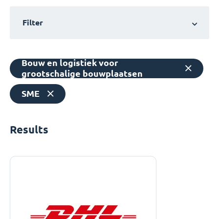
Filter
Bouw en logistiek voor
grootschalige bouwplaatsen
SME
Results