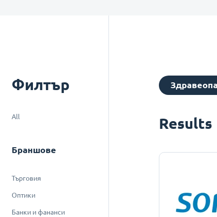
Филтър
Здравеоп
All
Results
Браншове
Търговия
Оптики
Банки и фананси