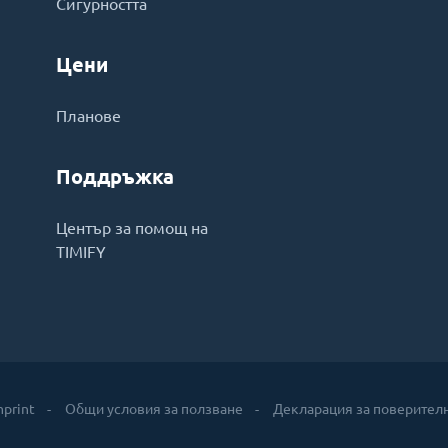
Сигурността
Цени
Планове
Поддръжка
Център за помощ на
TIMIFY
mprint
Общи условия за ползване
Декларация за поверител