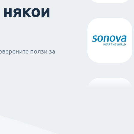
 някои
оверените ползи за