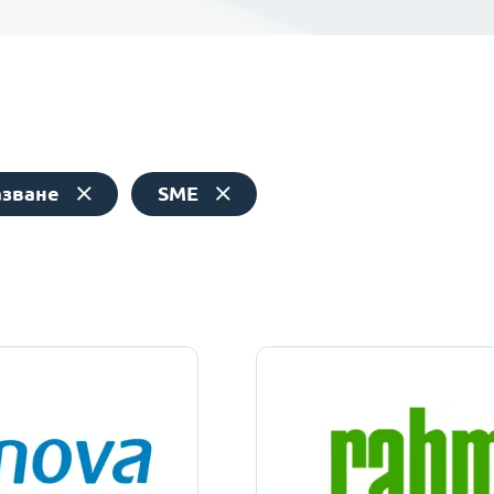
азване
SME