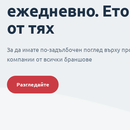
ежедневно. Ето
от тях
За да имате по-задълбочен поглед върху пр
компании от всички браншове
Разгледайте