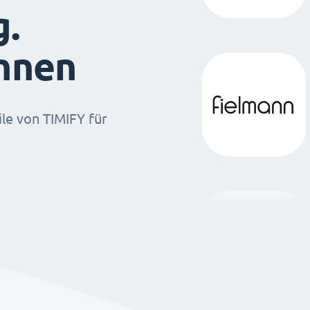
g.
ihnen
ile von TIMIFY für