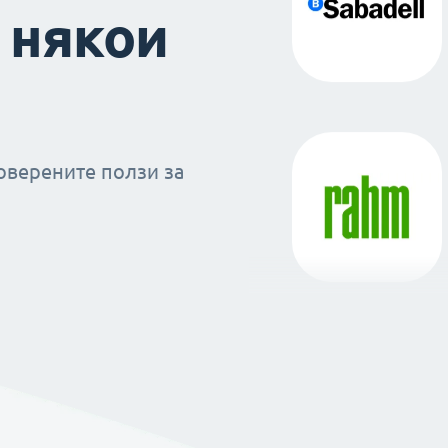
 някои
оверените ползи за