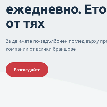
ежедневно. Ето
от тях
За да имате по-задълбочен поглед върху пр
компании от всички браншове
Разгледайте