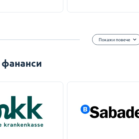
Покажи повече
 фананси