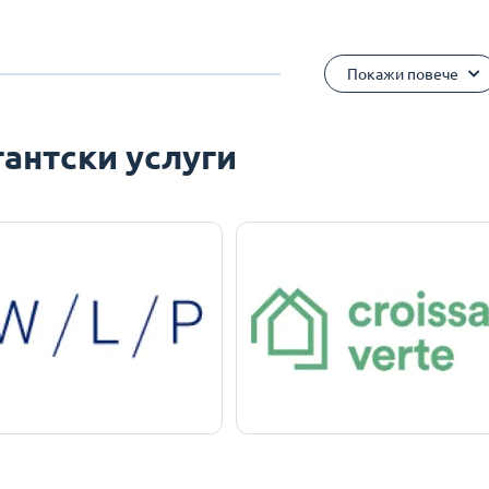
Покажи повече
антски услуги