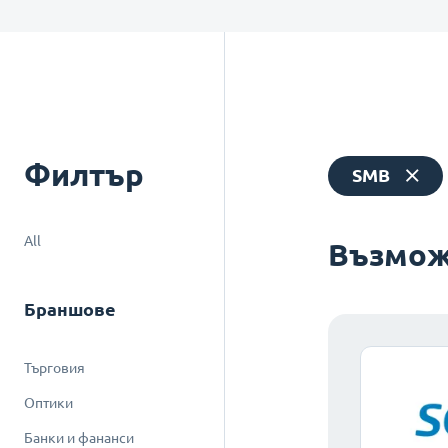
Филтър
SMB
All
Възмож
Браншове
Търговия
Оптики
Банки и фананси