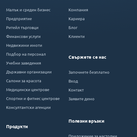
Малък и среден бизнес
Компания
Предприятие
Кариера
Ритейл търговци
Блог
Финансови услуги
Клиенти
Недвижими имоти
Подбор на персонал
Свържете се нас
Учебни заведения
Държавни организации
Започнете безплатно
Салони за красота
Вход
Медицински центрове
Контакт
Спортни и фитнес центрове
Заявите демо
Консултантски агенции
Полезни връзки
Продукти
Приложение за настолни