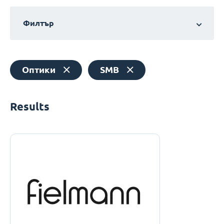
Филтър
Оптики
SMB
Results