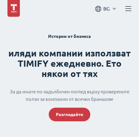
BG
Истории от бизнеса
иляди компании използват
TIMIFY ежедневно. Ето
някои от тях
За да имате по-задълбочен поглед върху проверените
ползи за компании от всички браншове
Разгледайте