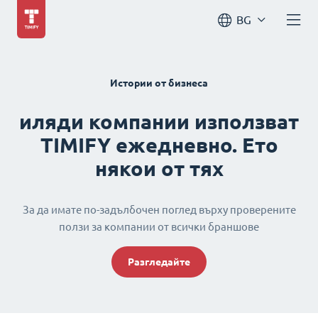
BG
Истории от бизнеса
иляди компании използват
TIMIFY ежедневно. Ето
някои от тях
За да имате по-задълбочен поглед върху проверените
ползи за компании от всички браншове
Разгледайте