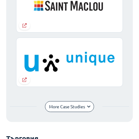
More Case Studies
Търговия