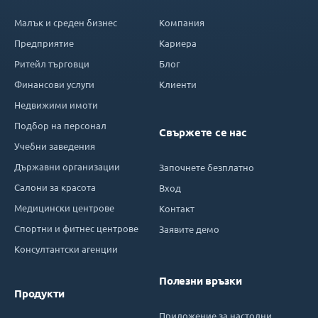
Малък и среден бизнес
Компания
Предприятие
Кариера
Ритейл търговци
Блог
Финансови услуги
Клиенти
Недвижими имоти
Подбор на персонал
Свържете се нас
Учебни заведения
Държавни организации
Започнете безплатно
Салони за красота
Вход
Медицински центрове
Контакт
Спортни и фитнес центрове
Заявите демо
Консултантски агенции
Полезни връзки
Продукти
Приложение за настолни