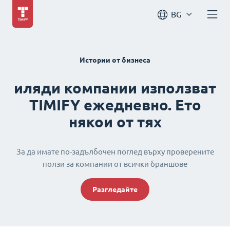
BG
Истории от бизнеса
иляди компании използват
TIMIFY ежедневно. Ето
някои от тях
За да имате по-задълбочен поглед върху проверените
ползи за компании от всички браншове
Разгледайте