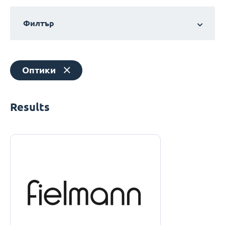
Филтър
Оптики
Results