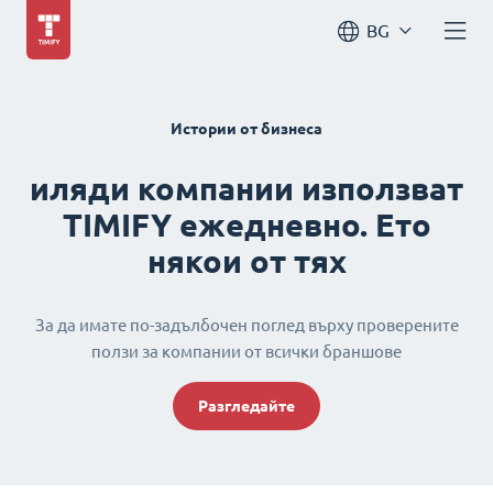
BG
Истории от бизнеса
иляди компании използват
TIMIFY ежедневно. Ето
някои от тях
За да имате по-задълбочен поглед върху проверените
ползи за компании от всички браншове
Разгледайте