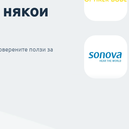
 някои
оверените ползи за