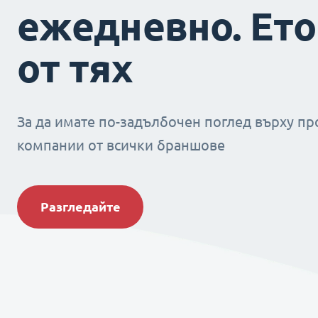
ежедневно. Ето
от тях
За да имате по-задълбочен поглед върху пр
компании от всички браншове
Разгледайте