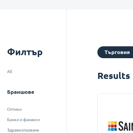
Филтър
Търговия
All
Results
Браншове
Оптики
Банки и фананси
Здравеопазване