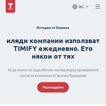
BG
Истории от бизнеса
иляди компании използват
TIMIFY ежедневно. Ето
някои от тях
За да имате по-задълбочен поглед върху проверените
ползи за компании от всички браншове
Разгледайте