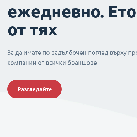
ежедневно. Ето
от тях
За да имате по-задълбочен поглед върху пр
компании от всички браншове
Разгледайте