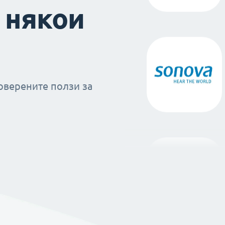
 някои
оверените ползи за