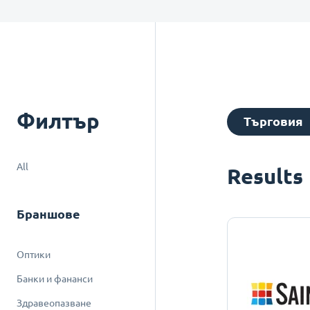
Филтър
Търговия
All
Results
Браншове
Оптики
Банки и фананси
Здравеопазване