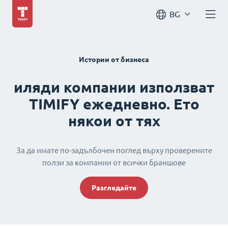
BG
Истории от бизнеса
иляди компании използват
TIMIFY ежедневно. Ето
някои от тях
За да имате по-задълбочен поглед върху проверените
ползи за компании от всички браншове
Разгледайте