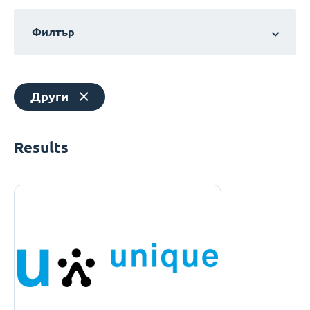
Филтър
Други
Results