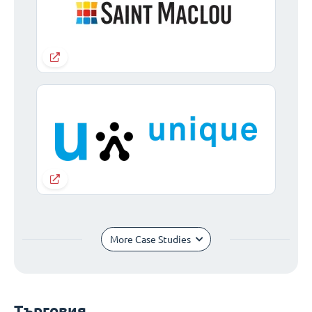
More Case Studies
Търговия