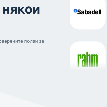
 някои
оверените ползи за