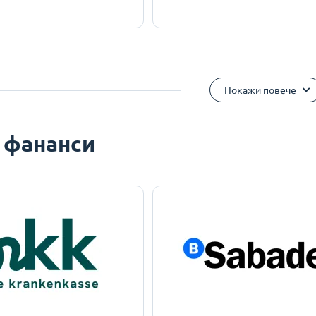
Покажи повече
 фананси