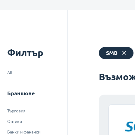
Филтър
SMB
All
Възмож
Браншове
Търговия
Оптики
Банки и фананси