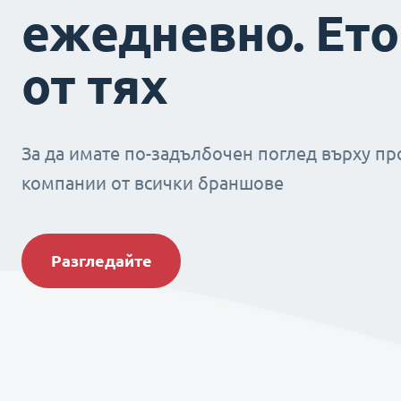
ежедневно. Ето
от тях
За да имате по-задълбочен поглед върху пр
компании от всички браншове
Разгледайте