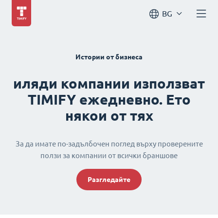
BG
Истории от бизнеса
иляди компании използват
TIMIFY ежедневно. Ето
някои от тях
За да имате по-задълбочен поглед върху проверените
ползи за компании от всички браншове
Разгледайте