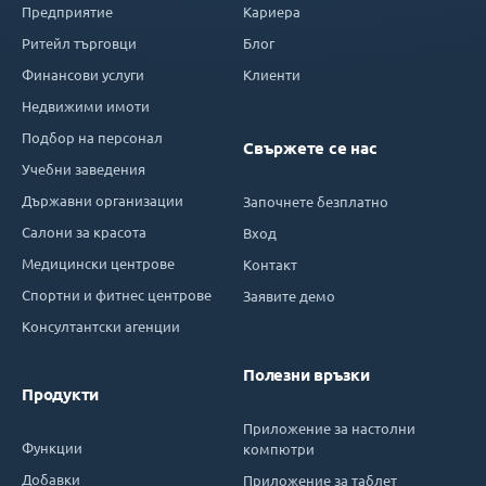
Предприятие
Кариера
Ритейл търговци
Блог
Финансови услуги
Клиенти
Недвижими имоти
Подбор на персонал
Свържете се нас
Учебни заведения
Държавни организации
Започнете безплатно
Салони за красота
Вход
Медицински центрове
Контакт
Спортни и фитнес центрове
Заявите демо
Консултантски агенции
Полезни връзки
Продукти
Приложение за настолни
Функции
компютри
Добавки
Приложение за таблет