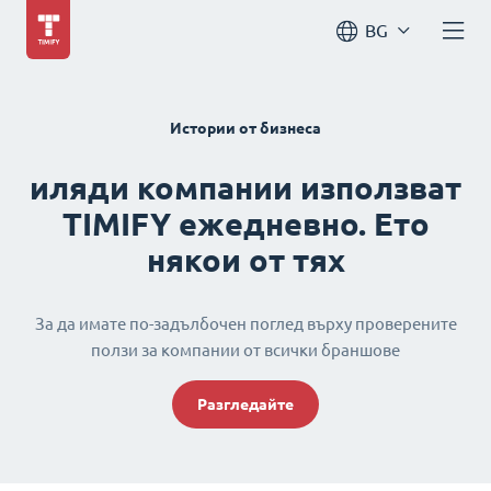
BG
Истории от бизнеса
иляди компании използват
TIMIFY ежедневно. Ето
някои от тях
За да имате по-задълбочен поглед върху проверените
ползи за компании от всички браншове
Разгледайте