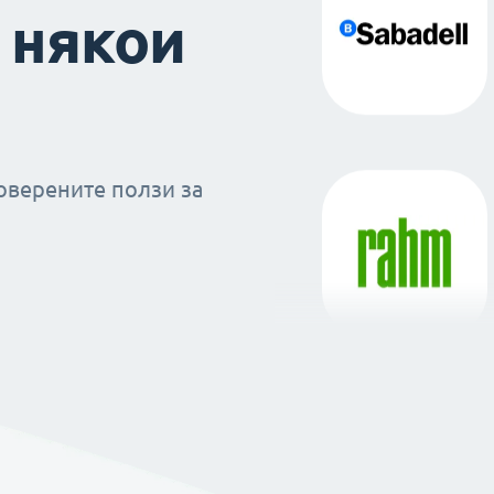
 някои
оверените ползи за