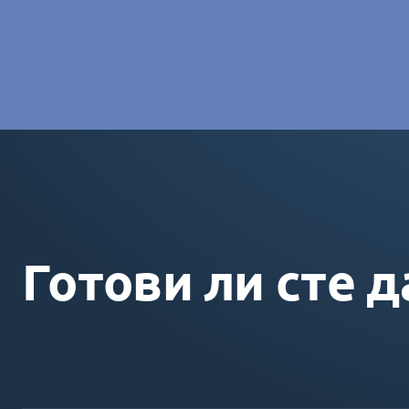
Charlotte Laroye
- Специалист по комуникациите, group
Готови ли сте д