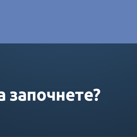
e DORAS
а започнете?