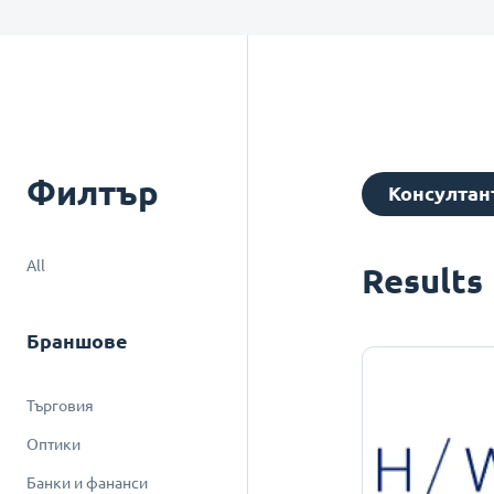
Филтър
Консултан
All
Results
Браншове
Търговия
Оптики
Банки и фананси