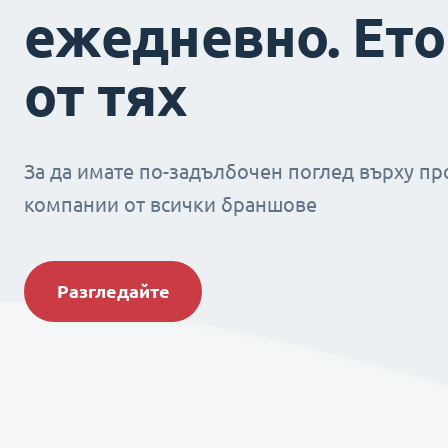
ежедневно. Ето
от тях
За да имате по-задълбочен поглед върху пр
компании от всички браншове
Разгледайте