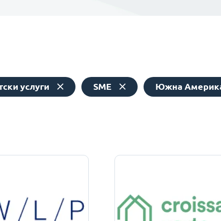
тски услуги
SME
Южна Америк