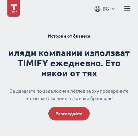
BG
Истории от бизнеса
иляди компании използват
TIMIFY ежедневно. Ето
някои от тях
За да имате по-задълбочен поглед върху проверените
ползи за компании от всички браншове
Разгледайте