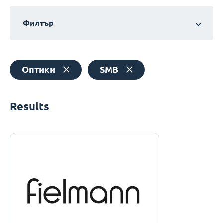
Филтър
Оптики
SMB
Results