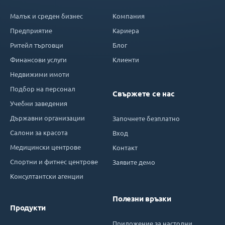
Малък и среден бизнес
Компания
Предприятие
Кариера
Ритейл търговци
Блог
Финансови услуги
Клиенти
Недвижими имоти
Подбор на персонал
Свържете се нас
Учебни заведения
Държавни организации
Започнете безплатно
Салони за красота
Вход
Медицински центрове
Контакт
Спортни и фитнес центрове
Заявите демо
Консултантски агенции
Полезни връзки
Продукти
Приложение за настолни