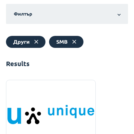
Филтър
Други
SMB
Results