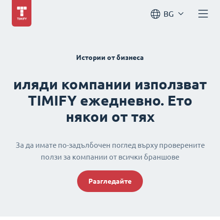
BG
Истории от бизнеса
иляди компании използват
TIMIFY ежедневно. Ето
някои от тях
За да имате по-задълбочен поглед върху проверените
ползи за компании от всички браншове
Разгледайте