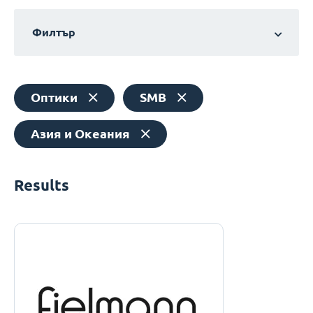
Филтър
Оптики
SMB
Азия и Океания
Results