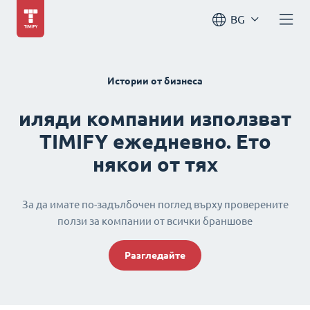
BG
Истории от бизнеса
иляди компании използват
TIMIFY ежедневно. Ето
някои от тях
За да имате по-задълбочен поглед върху проверените
ползи за компании от всички браншове
Разгледайте