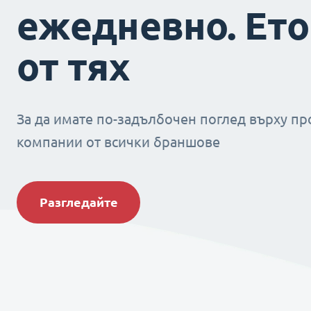
ежедневно. Ето
от тях
За да имате по-задълбочен поглед върху пр
компании от всички браншове
Разгледайте