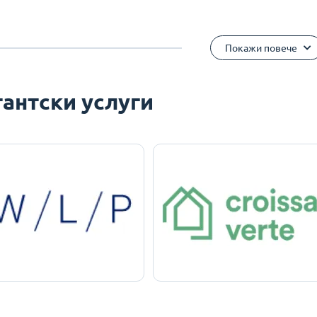
Покажи повече
антски услуги