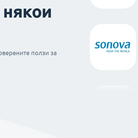
 някои
оверените ползи за