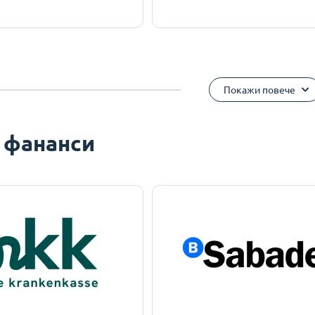
Покажи повече
 фананси