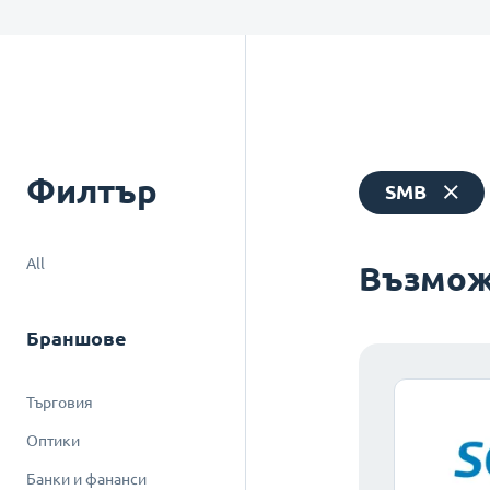
Филтър
SMB
All
Възмож
Браншове
Търговия
Оптики
Банки и фананси