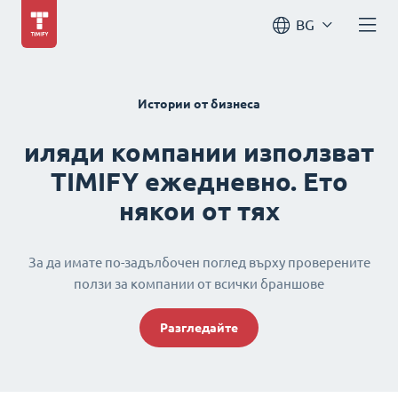
BG
Истории от бизнеса
иляди компании използват
TIMIFY ежедневно. Ето
някои от тях
За да имате по-задълбочен поглед върху проверените
ползи за компании от всички браншове
Разгледайте