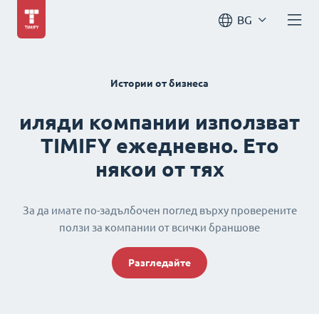
BG
Истории от бизнеса
иляди компании използват
TIMIFY ежедневно. Ето
някои от тях
За да имате по-задълбочен поглед върху проверените
ползи за компании от всички браншове
Разгледайте