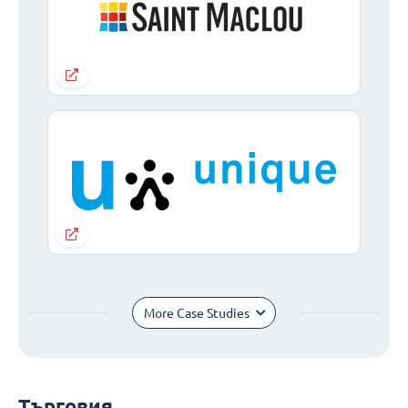
More Case Studies
Търговия