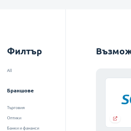
Филтър
Възмож
All
Браншове
Търговия
Оптики
Банки и фананси