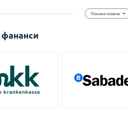
Покажи повече
 фананси