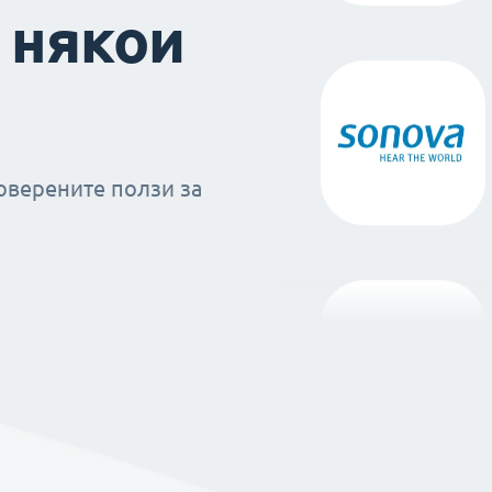
 някои
оверените ползи за