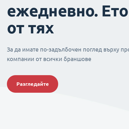
ежедневно. Ето
от тях
За да имате по-задълбочен поглед върху пр
компании от всички браншове
Разгледайте