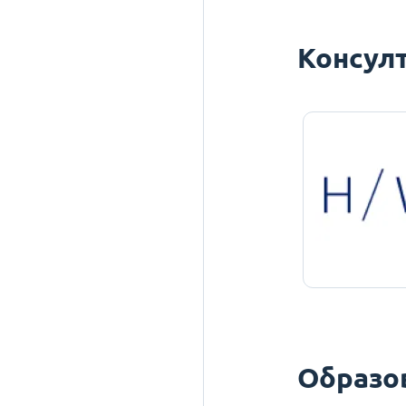
Консулт
Образо