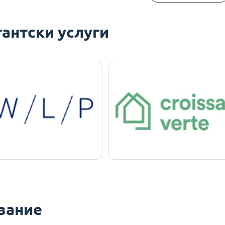
антски услуги
вание